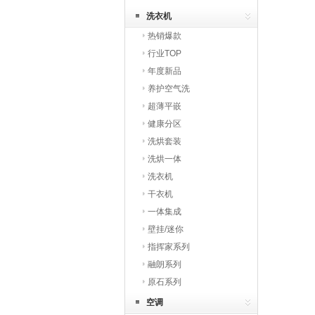
洗衣机
热销爆款
行业TOP
年度新品
养护空气洗
超薄平嵌
健康分区
洗烘套装
洗烘一体
洗衣机
干衣机
一体集成
壁挂/迷你
指挥家系列
融朗系列
原石系列
空调