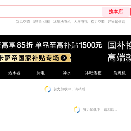
新风空调
聪明油烟机
冰箱洗衣机
大屏电视
格力空调
好物超值购
热水器
厨电
净水
冰吧酒柜
洗碗机
努力加载中，请稍后...
努力加载中，请稍后...