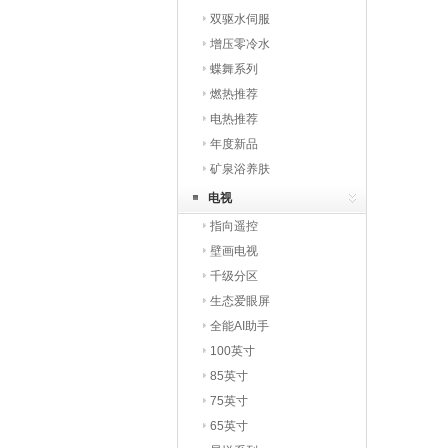
双驱水伺服
增压零冷水
蝶舞系列
燃热推荐
电热推荐
年度新品
矿泉浴养肤
电视
指向遥控
壁画电视
千级分区
生态爱眼屏
全能AI助手
100英寸
85英寸
75英寸
65英寸