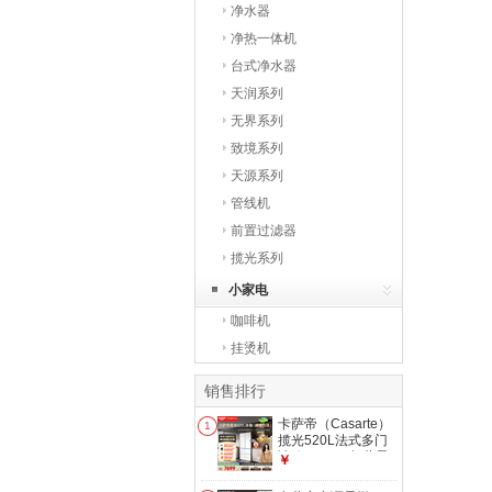
净水器
净热一体机
台式净水器
天润系列
无界系列
致境系列
天源系列
管线机
前置过滤器
揽光系列
小家电
咖啡机
挂烫机
销售排行
卡萨帝（Casarte）
1
揽光520L法式多门
冰箱594mm超薄零
￥
嵌入双系统除菌钢化
玻璃BCD-