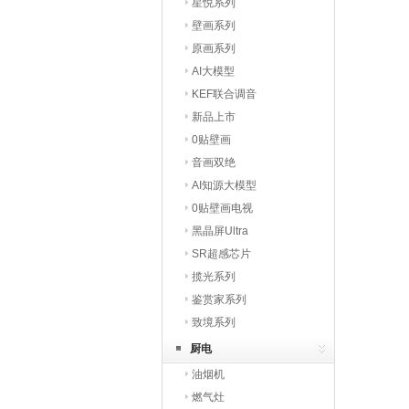
星悦系列
壁画系列
原画系列
AI大模型
KEF联合调音
新品上市
0贴壁画
音画双绝
AI知源大模型
0贴壁画电视
黑晶屏Ultra
SR超感芯片
揽光系列
鉴赏家系列
致境系列
厨电
油烟机
燃气灶